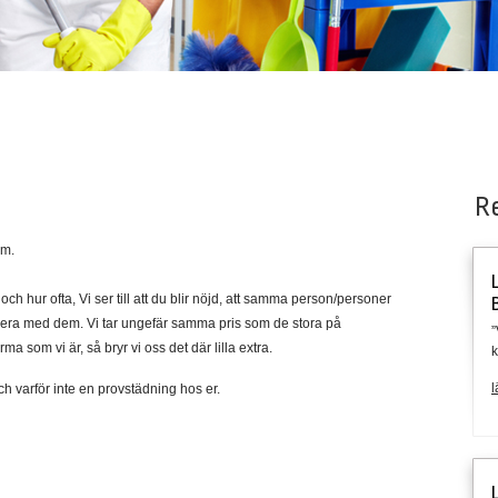
R
em.
h hur ofta, Vi ser till att du blir nöjd, att samma person/personer
icera med dem. Vi tar ungefär samma pris som de stora på
”
 som vi är, så bryr vi oss det där lilla extra.
l
och varför inte en provstädning hos er.