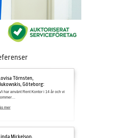
eferenser
Lovisa Törnsten,
Bukowskis, Göteborg:
Vi har använt Rent Kontor i 14 år och vi
kommer…
äs mer
Linda Mickelson,